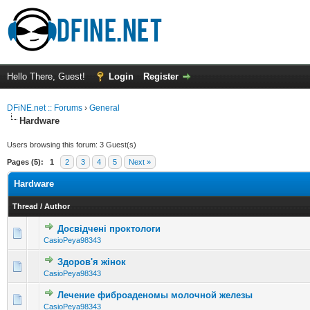
Hello There, Guest!
Login
Register
DFiNE.net :: Forums
›
General
Hardware
Users browsing this forum: 3 Guest(s)
Pages (5):
1
2
3
4
5
Next »
Hardware
Thread
/
Author
Досвідчені проктологи
0 Vote(s) - 0 out of 5 in Average
1
2
3
4
5
CasioPeya98343
Здоров'я жінок
0 Vote(s) - 0 out of 5 in Average
1
2
3
4
5
CasioPeya98343
Лечение фиброаденомы молочной железы
0 Vote(s) - 0 out of 5 in Average
1
2
3
4
5
CasioPeya98343