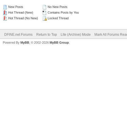
New Posts
No New Posts
Hot Thread (New)
Contains Posts by You
Hot Thread (No New)
Locked Thread
DFiNE.net Forums
Return to Top
Lite (Archive) Mode
Mark All Forums Rea
Powered By
MyBB
, © 2002-2026
MyBB Group
.