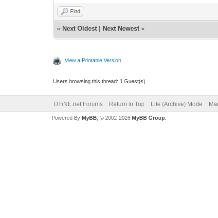
Find
«
Next Oldest
|
Next Newest
»
View a Printable Version
Users browsing this thread: 1 Guest(s)
DFiNE.net Forums
Return to Top
Lite (Archive) Mode
Mar
Powered By
MyBB
, © 2002-2026
MyBB Group
.