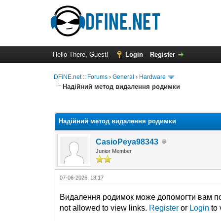
Hello There, Guest!
Login
Register
DFiNE.net :: Forums
›
General
›
Hardware
Надійний метод видалення родимки
0 Vote(s) - 0 Average
1
2
3
4
5
Надійний метод видалення родимки
CasioPeya98343
Junior Member
07-06-2026, 18:17
Видалення родимок може допомогти вам поз
not allowed to view links.
Register
or
Login
to 