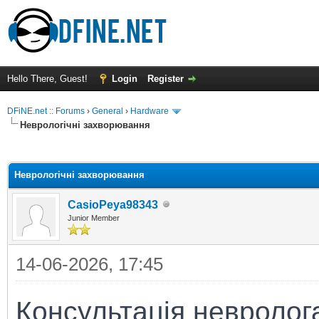
Hello There, Guest!
Login
Register
DFiNE.net :: Forums
›
General
›
Hardware
Неврологічні захворювання
ge
Неврологічні захворювання
CasioPeya98343
Junior Member
14-06-2026, 17:45
Консультація невролога