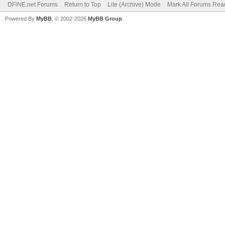
DFiNE.net Forums
Return to Top
Lite (Archive) Mode
Mark All Forums Rea
Powered By
MyBB
, © 2002-2026
MyBB Group
.