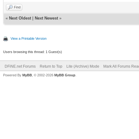
Find
«
Next Oldest
|
Next Newest
»
View a Printable Version
Users browsing this thread: 1 Guest(s)
DFiNE.net Forums
Return to Top
Lite (Archive) Mode
Mark All Forums Rea
Powered By
MyBB
, © 2002-2026
MyBB Group
.