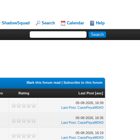
ShadowSquad
Search
Calendar
Help
Mark this forum read
|
Subscribe to this forum
ws
Rating
Last Post
[
asc
]
05-08-2026, 16:39
3
Last Post
:
CasioPeya98343
05-08-2026, 16:35
1
Last Post
:
CasioPeya98343
05-08-2026, 16:19
3
Last Post
:
CasioPeya98343