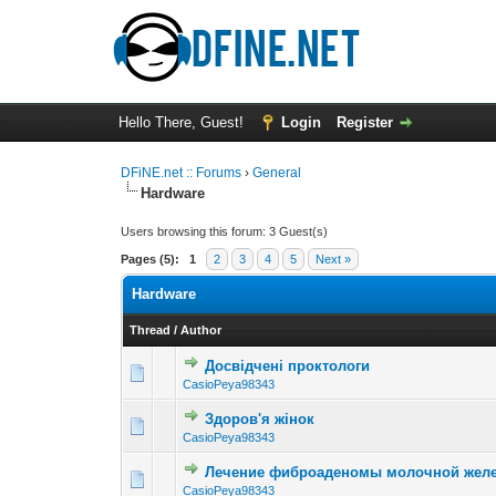
Hello There, Guest!
Login
Register
DFiNE.net :: Forums
›
General
Hardware
Users browsing this forum: 3 Guest(s)
Pages (5):
1
2
3
4
5
Next »
Hardware
Thread
/
Author
Досвідчені проктологи
0 Vote(s) - 0 out o
1
CasioPeya98343
Здоров'я жінок
0 Vote(s) - 0 out o
1
CasioPeya98343
Лечение фиброаденомы молочной жел
0 Vote(s) - 0 out o
1
CasioPeya98343