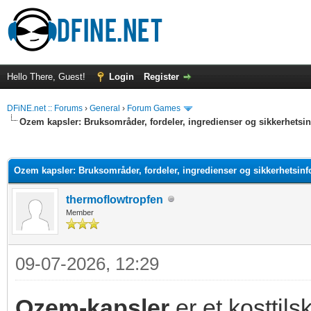
Hello There, Guest!
Login
Register
DFiNE.net :: Forums
›
General
›
Forum Games
Ozem kapsler: Bruksområder, fordeler, ingredienser og sikkerhets
ge
Ozem kapsler: Bruksområder, fordeler, ingredienser og sikkerhetsi
thermoflowtropfen
Member
09-07-2026, 12:29
Ozem-kapsler
er et kosttils