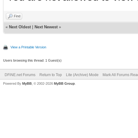
Find
«
Next Oldest
|
Next Newest
»
View a Printable Version
Users browsing this thread: 1 Guest(s)
DFiNE.net Forums
Return to Top
Lite (Archive) Mode
Mark All Forums Rea
Powered By
MyBB
, © 2002-2026
MyBB Group
.