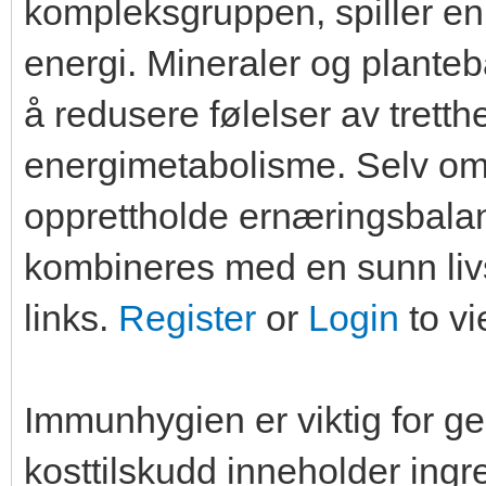
kompleksgruppen, spiller en v
energi. Mineraler og planteba
å redusere følelser av tretth
energimetabolisme. Selv om k
opprettholde ernæringsbalan
kombineres med en sunn livs
links.
Register
or
Login
to vi
Immunhygien er viktig for g
kosttilskudd inneholder ing