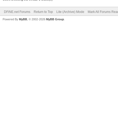
DFiNE.net Forums
Return to Top
Lite (Archive) Mode
Mark All Forums Rea
Powered By
MyBB
, © 2002-2026
MyBB Group
.