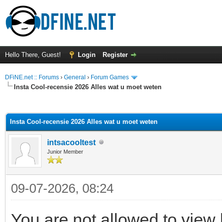
Hello There, Guest!
Login
Register
DFiNE.net :: Forums
›
General
›
Forum Games
Insta Cool-recensie 2026 Alles wat u moet weten
ge
Insta Cool-recensie 2026 Alles wat u moet weten
intsacooltest
Junior Member
09-07-2026, 08:24
You are not allowed to view 