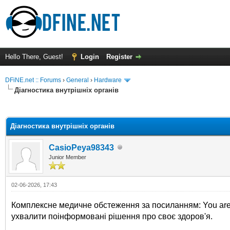
Hello There, Guest!
Login
Register
DFiNE.net :: Forums
›
General
›
Hardware
Діагностика внутрішніх органів
ge
Діагностика внутрішніх органів
CasioPeya98343
Junior Member
02-06-2026, 17:43
Комплексне медичне обстеження за посиланням: You are n
ухвалити поінформовані рішення про своє здоров'я.