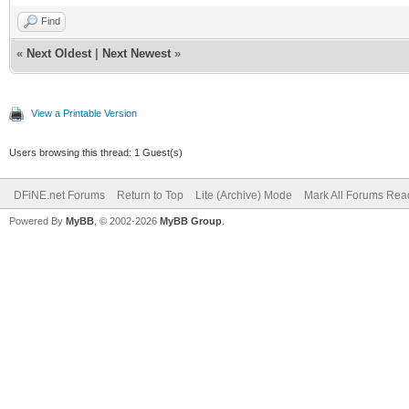
Find
«
Next Oldest
|
Next Newest
»
View a Printable Version
Users browsing this thread: 1 Guest(s)
DFiNE.net Forums
Return to Top
Lite (Archive) Mode
Mark All Forums Rea
Powered By
MyBB
, © 2002-2026
MyBB Group
.