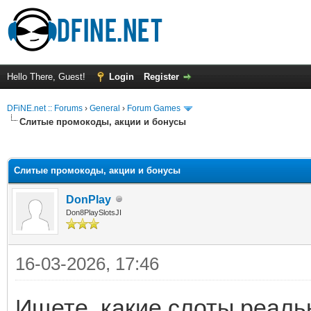
Hello There, Guest!
Login
Register
DFiNE.net :: Forums
›
General
›
Forum Games
Слитые промокоды, акции и бонусы
ge
Слитые промокоды, акции и бонусы
DonPlay
Don8PlaySlotsJI
16-03-2026, 17:46
Ищете, какие слоты реаль