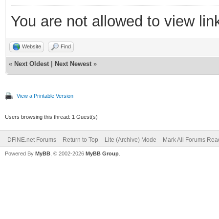
You are not allowed to view lin
Website
Find
«
Next Oldest
|
Next Newest
»
View a Printable Version
Users browsing this thread: 1 Guest(s)
DFiNE.net Forums
Return to Top
Lite (Archive) Mode
Mark All Forums Rea
Powered By
MyBB
, © 2002-2026
MyBB Group
.