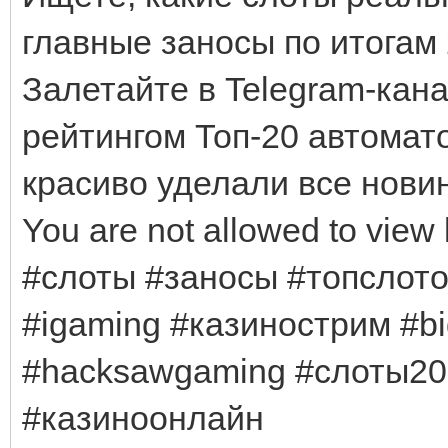
главные заносы по итогам 
Залетайте в Telegram-кан
рейтингом Топ-20 автомат
красиво уделали все новин
You are not allowed to view 
#слоты #заносы #топслот
#igaming #казинострим #bi
#hacksawgaming #слоты20
#казиноонлайн