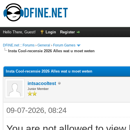
Hello There, Guest!
Login
Register
DFiNE.net :: Forums
›
General
›
Forum Games
Insta Cool-recensie 2026 Alles wat u moet weten
ge
Insta Cool-recensie 2026 Alles wat u moet weten
intsacooltest
Junior Member
09-07-2026, 08:24
You are not allowed to view 