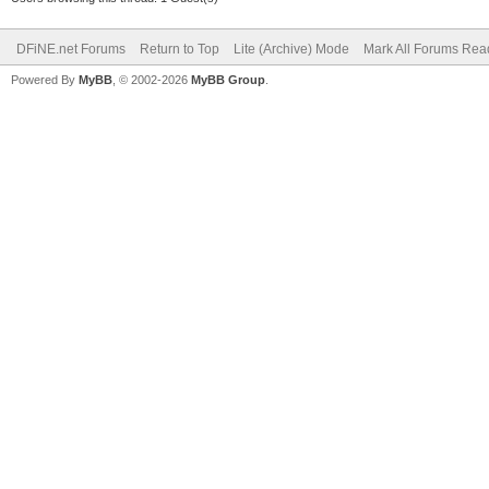
DFiNE.net Forums
Return to Top
Lite (Archive) Mode
Mark All Forums Rea
Powered By
MyBB
, © 2002-2026
MyBB Group
.