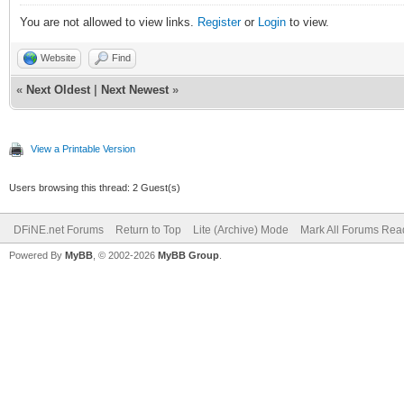
You are not allowed to view links.
Register
or
Login
to view.
Website
Find
«
Next Oldest
|
Next Newest
»
View a Printable Version
Users browsing this thread: 2 Guest(s)
DFiNE.net Forums
Return to Top
Lite (Archive) Mode
Mark All Forums Rea
Powered By
MyBB
, © 2002-2026
MyBB Group
.