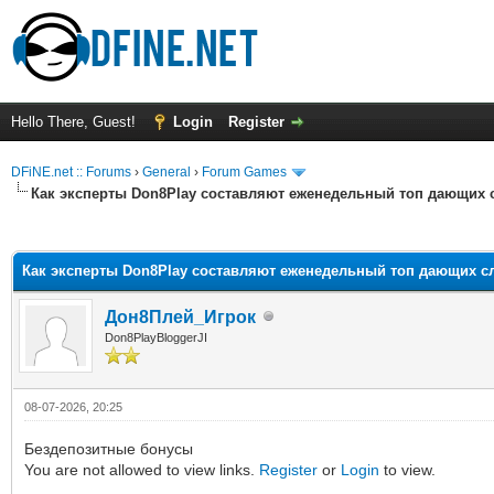
Hello There, Guest!
Login
Register
DFiNE.net :: Forums
›
General
›
Forum Games
Как эксперты Don8Play составляют еженедельный топ дающих 
ge
Как эксперты Don8Play составляют еженедельный топ дающих с
Дон8Плей_Игрок
Don8PlayBloggerJI
08-07-2026, 20:25
Бездепозитные бонусы
You are not allowed to view links.
Register
or
Login
to view.