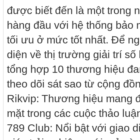
được biết đến là một trong n
hàng đầu với hệ thống bảo m
tối ưu ở mức tốt nhất. Để n
diện về thị trường giải trí s
tổng hợp 10 thương hiệu đ
theo dõi sát sao từ cộng đồ
Rikvip: Thương hiệu mang đ
mặt trong các cuộc thảo luậ
789 Club: Nổi bật với giao 