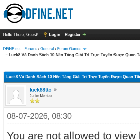
Hello There, Guest!
Login
Register
DFiNE.net :: Forums
›
General
›
Forum Games
Luck8 Và Danh Sách 10 Nền Tảng Giải Trí Trực Tuyến Được Quan 
ge
Luck8 Và Danh Sách 10 Nền Tảng Giải Trí Trực Tuyến Được Quan T
luck88tto
Junior Member
08-07-2026, 08:30
You are not allowed to view 