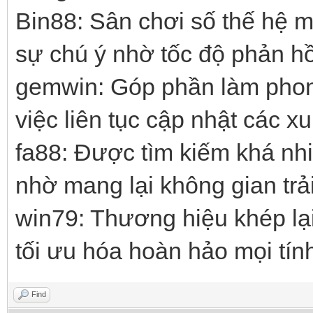
Bin88: Sân chơi số thế hệ mớ
sự chú ý nhờ tốc độ phản hồi
gemwin: Góp phần làm phong 
việc liên tục cập nhật các 
fa88: Được tìm kiếm khá nh
nhờ mang lại không gian trả
win79: Thương hiệu khép lại
tối ưu hóa hoàn hảo mọi tính
Find