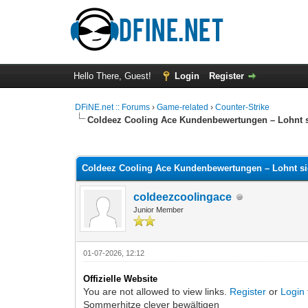
Hello There, Guest!
Login
Register
DFiNE.net :: Forums
›
Game-related
›
Counter-Strike
Coldeez Cooling Ace Kundenbewertungen – Lohnt s
0 Vote(s) - 0 Average
1
2
3
4
5
Coldeez Cooling Ace Kundenbewertungen – Lohnt si
coldeezcoolingace
Junior Member
01-07-2026, 12:12
Offizielle Website
You are not allowed to view links.
Register
or
Login
Sommerhitze clever bewältigen