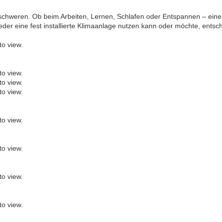
rschweren. Ob beim Arbeiten, Lernen, Schlafen oder Entspannen – e
eder eine fest installierte Klimaanlage nutzen kann oder möchte, entsc
to view.
to view.
to view.
to view.
to view.
to view.
to view.
to view.