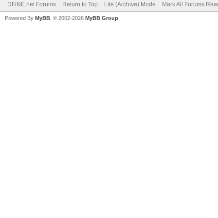
DFiNE.net Forums
Return to Top
Lite (Archive) Mode
Mark All Forums Rea
Powered By
MyBB
, © 2002-2026
MyBB Group
.