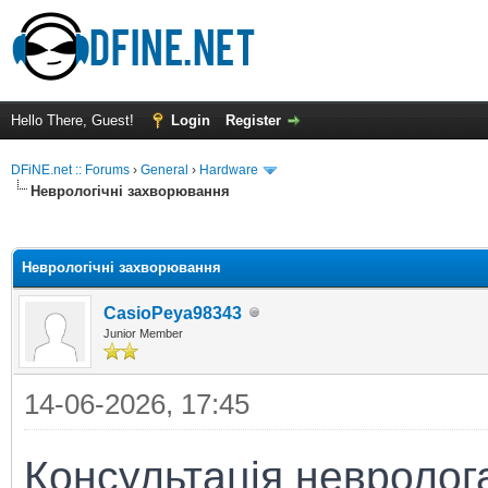
Hello There, Guest!
Login
Register
DFiNE.net :: Forums
›
General
›
Hardware
Неврологічні захворювання
ge
Неврологічні захворювання
CasioPeya98343
Junior Member
14-06-2026, 17:45
Консультація невролога