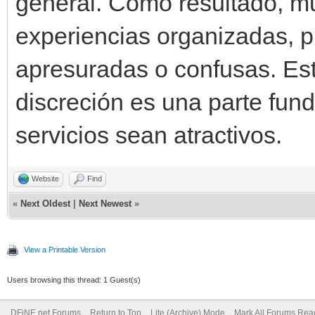
general. Como resultado, m
experiencias organizadas, p
apresuradas o confusas. Este
discreción es una parte fun
servicios sean atractivos.
Website
Find
«
Next Oldest
|
Next Newest
»
View a Printable Version
Users browsing this thread: 1 Guest(s)
DFiNE.net Forums
Return to Top
Lite (Archive) Mode
Mark All Forums Rea