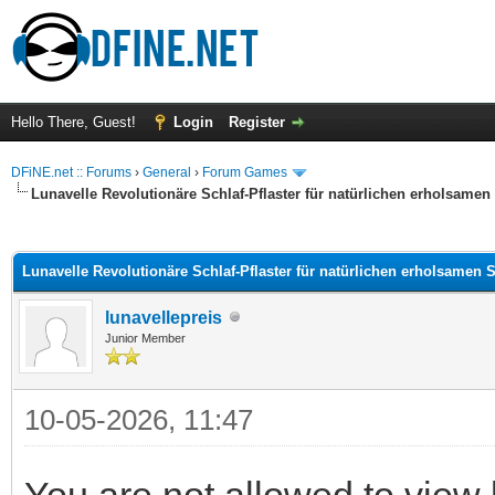
Hello There, Guest!
Login
Register
DFiNE.net :: Forums
›
General
›
Forum Games
Lunavelle Revolutionäre Schlaf-Pflaster für natürlichen erholsamen
ge
Lunavelle Revolutionäre Schlaf-Pflaster für natürlichen erholsamen S
lunavellepreis
Junior Member
10-05-2026, 11:47
You are not allowed to view 