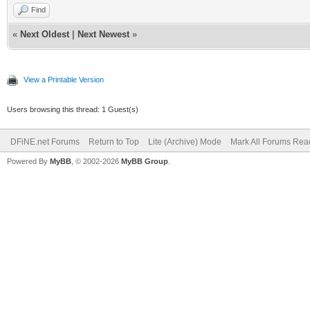
Find
«
Next Oldest
|
Next Newest
»
View a Printable Version
Users browsing this thread: 1 Guest(s)
DFiNE.net Forums
Return to Top
Lite (Archive) Mode
Mark All Forums Rea
Powered By
MyBB
, © 2002-2026
MyBB Group
.