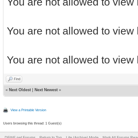
You are not allowed to view 
You are not allowed to view 
You are not allowed to view 
Find
«
Next Oldest
|
Next Newest
»
View a Printable Version
Users browsing this thread: 1 Guest(s)
DFiNE.net Forums
Return to Top
Lite (Archive) Mode
Mark All Forums Rea