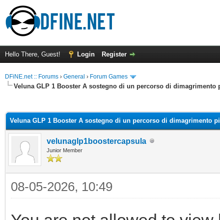
Hello There, Guest!
Login
Register
DFiNE.net :: Forums
›
General
›
Forum Games
Veluna GLP 1 Booster A sostegno di un percorso di dimagrimento pi
ge
Veluna GLP 1 Booster A sostegno di un percorso di dimagrimento più
velunaglp1boostercapsula
Junior Member
08-05-2026, 10:49
You are not allowed to view 