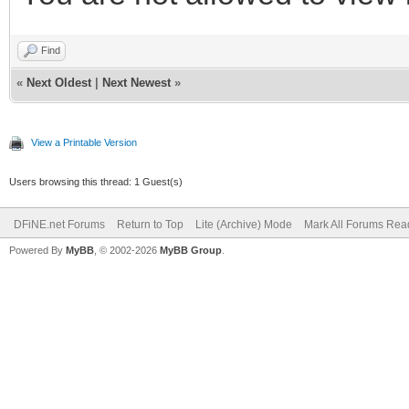
Find
«
Next Oldest
|
Next Newest
»
View a Printable Version
Users browsing this thread: 1 Guest(s)
DFiNE.net Forums
Return to Top
Lite (Archive) Mode
Mark All Forums Rea
Powered By
MyBB
, © 2002-2026
MyBB Group
.