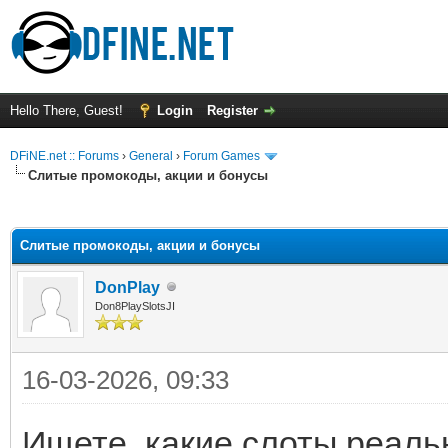
Hello There, Guest!
Login
Register
DFiNE.net :: Forums
›
General
›
Forum Games
Слитые промокоды, акции и бонусы
ge
Слитые промокоды, акции и бонусы
DonPlay
Don8PlaySlotsJI
16-03-2026, 09:33
Ищете, какие слоты реаль