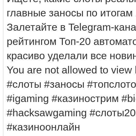
главные заносы по итогам 
Залетайте в Telegram-кан
рейтингом Топ-20 автомат
красиво уделали все новин
You are not allowed to view 
#слоты #заносы #топслот
#igaming #казинострим #bi
#hacksawgaming #слоты20
#казиноонлайн