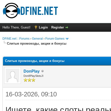
Hello There, Guest!
Login
Register
DFiNE.net :: Forums
›
General
›
Forum Games
Слитые промокоды, акции и бонусы
ge
Слитые промокоды, акции и бонусы
DonPlay
Don8PlaySlotsJI
16-03-2026, 09:10
Ищете, какие слоты реаль