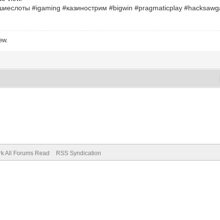
шиеслоты #igaming #казинострим #bigwin #pragmaticplay #hacksaw
ew.
k All Forums Read
RSS Syndication