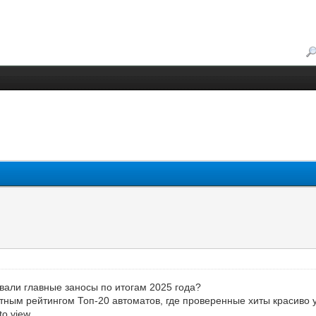
вали главные заносы по итогам 2025 года?
стным рейтингом Топ-20 автоматов, где проверенные хиты красиво 
to view.