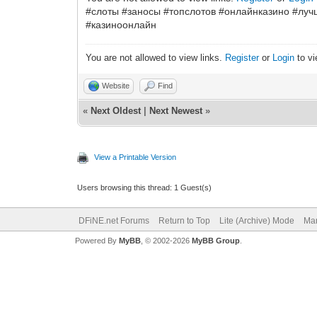
#слоты #заносы #топслотов #онлайнказино #луч
#казиноонлайн
You are not allowed to view links.
Register
or
Login
to vi
Website
Find
«
Next Oldest
|
Next Newest
»
View a Printable Version
Users browsing this thread: 1 Guest(s)
DFiNE.net Forums
Return to Top
Lite (Archive) Mode
Mar
Powered By
MyBB
, © 2002-2026
MyBB Group
.