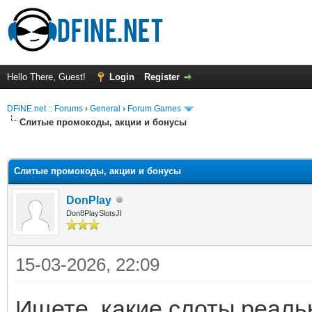
Hello There, Guest!
Login
Register
DFiNE.net :: Forums
›
General
›
Forum Games
Слитые промокоды, акции и бонусы
ge
Слитые промокоды, акции и бонусы
DonPlay
Don8PlaySlotsJI
15-03-2026, 22:09
Ищете, какие слоты реаль