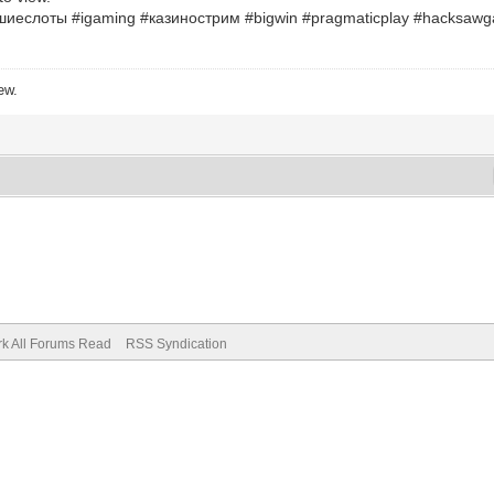
шиеслоты #igaming #казинострим #bigwin #pragmaticplay #hacksaw
ew.
k All Forums Read
RSS Syndication