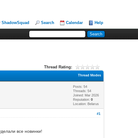
ShadowSquad
Search
Calendar
Help
Thread Rating:
Thread Modes
Posts: 54
Threads: 54
Joined: Mar 2026
Reputation:
0
Location: Belarus
#1
уделали все новинки!