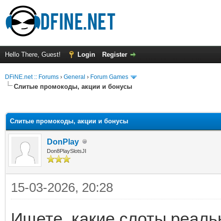
Hello There, Guest!
Login
Register
DFiNE.net :: Forums
›
General
›
Forum Games
Слитые промокоды, акции и бонусы
ge
Слитые промокоды, акции и бонусы
DonPlay
Don8PlaySlotsJI
15-03-2026, 20:28
Ищете, какие слоты реаль