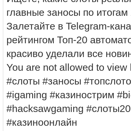
главные заносы по итогам 
Залетайте в Telegram-кан
рейтингом Топ-20 автомат
красиво уделали все новин
You are not allowed to view 
#слоты #заносы #топслот
#igaming #казинострим #bi
#hacksawgaming #слоты20
#казиноонлайн