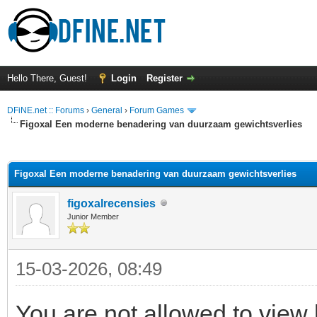
Hello There, Guest!
Login
Register
DFiNE.net :: Forums
›
General
›
Forum Games
Figoxal Een moderne benadering van duurzaam gewichtsverlies
ge
Figoxal Een moderne benadering van duurzaam gewichtsverlies
figoxalrecensies
Junior Member
15-03-2026, 08:49
You are not allowed to view 