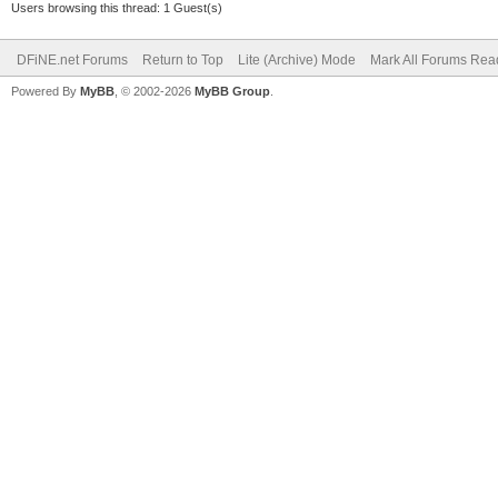
Users browsing this thread: 1 Guest(s)
DFiNE.net Forums
Return to Top
Lite (Archive) Mode
Mark All Forums Rea
Powered By
MyBB
, © 2002-2026
MyBB Group
.