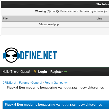
The foll
Warning
[2] count(): Parameter must be an array or an object
File
Line
/showthread.php
Hello There, Guest!
Login
Register
DFiNE.net :: Forums
›
General
›
Forum Games
Figoxal Een moderne benadering van duurzaam gewichtsverlies
ge
Figoxal Een moderne benadering van duurzaam gewichtsverlies