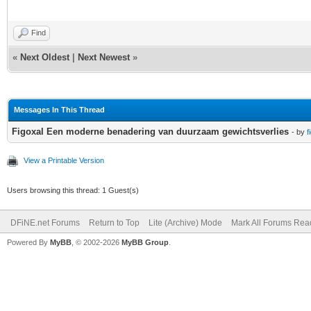
Find
«
Next Oldest
|
Next Newest
»
Messages In This Thread
Figoxal Een moderne benadering van duurzaam gewichtsverlies
- by
f
View a Printable Version
Users browsing this thread: 1 Guest(s)
DFiNE.net Forums
Return to Top
Lite (Archive) Mode
Mark All Forums Rea
Powered By
MyBB
, © 2002-2026
MyBB Group
.