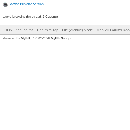
View a Printable Version
Users browsing this thread: 1 Guest(s)
DFiNE.net Forums
Return to Top
Lite (Archive) Mode
Mark All Forums Rea
Powered By
MyBB
, © 2002-2026
MyBB Group
.