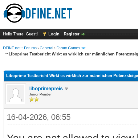
Hello There, Guest!
Login
Register
DFiNE.net :: Forums
›
General
›
Forum Games
Liboprime Testbericht Wirkt es wirklich zur männlichen Potenzstei
ge
Liboprime Testbericht Wirkt es wirklich zur männlichen Potenzsteig
liboprimepreis
Junior Member
16-04-2026, 06:55
You are not allowed to view 