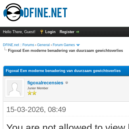
Hello There, Guest!
Login
Register
DFiNE.net :: Forums
›
General
›
Forum Games
Figoxal Een moderne benadering van duurzaam gewichtsverlies
ge
Figoxal Een moderne benadering van duurzaam gewichtsverlies
figoxalrecensies
Junior Member
15-03-2026, 08:49
You are not allowed to view 