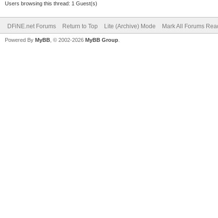
Users browsing this thread: 1 Guest(s)
DFiNE.net Forums
Return to Top
Lite (Archive) Mode
Mark All Forums Rea
Powered By
MyBB
, © 2002-2026
MyBB Group
.