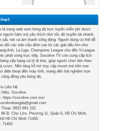
ctiep1
e là trang web xem bóng đá trực tuyến miễn phí được
o người hâm mộ yêu thích nhờ tốc độ truyền tải nhanh,
h sắc nét và âm thanh sống động. Người dùng có thể dễ
eo dõi các trận cầu đỉnh cao từ các giải đấu lớn như
ạng Anh, La Liga, Champions League cho đến V-League.
iệc phát sóng trực tiếp, Socolive TV còn cung cấp lịch
, bảng xếp hạng và tỷ lệ kèo, giúp người chơi tiện theo
cá cược. Nền tảng hỗ trợ truy cập mượt mà trên mọi
ị từ điện thoại đến máy tính, mang đến trải nghiệm trọn
 cộng đồng yêu bóng đá.
in Liên Hệ:
Hiệu: Socolive
: https://socolive.com.mx/
 socolivebongda@gmail.com
 Thoại: 0923 991 232
: 86 Đ. Chợ Lớn, Phường 11, Quận 6, Hồ Chí Minh,
phố Hồ Chí Minh 71455
: 71455