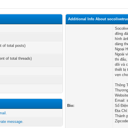
Additional Info About socolivetru
Socoliv
đông đả
hình ản
dàng th
t of total posts)
Ngoại H
Ngoài v
ent of total threads)
thi đấu
dõi và 
thiết b
vẹn cho
Thông T
Thương 
Website
Email:
Bio:
Số Điện
Địa Chỉ
mail.
Thành 
Zipcode
ivate message.