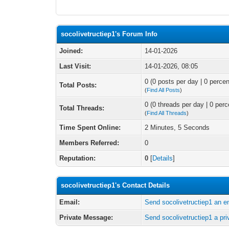
socolivetructiep1's Forum Info
Joined:
14-01-2026
Last Visit:
14-01-2026, 08:05
0 (0 posts per day | 0 percen
Total Posts:
(
Find All Posts
)
0 (0 threads per day | 0 perc
Total Threads:
(
Find All Threads
)
Time Spent Online:
2 Minutes, 5 Seconds
Members Referred:
0
Reputation:
0
[
Details
]
socolivetructiep1's Contact Details
Email:
Send socolivetructiep1 an e
Private Message:
Send socolivetructiep1 a pr