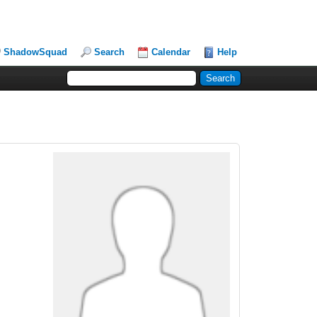
ShadowSquad
Search
Calendar
Help