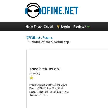
Hello There, Guest!
Login
Register
DFiNE.net :: Forums
Profile of socolivetructiep1
socolivetructiep1
(Newbie)
Registration Date:
14-01-2026
Date of Birth:
Not Specified
Local Time:
08-08-2026 at 19:33
Status:
Offline