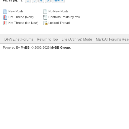
Pages (5):
1
2
3
4
5
Next »
New Posts
No New Posts
Hot Thread (New)
Contains Posts by You
Hot Thread (No New)
Locked Thread
DFiNE.net Forums
Return to Top
Lite (Archive) Mode
Mark All Forums Rea
Powered By
MyBB
, © 2002-2026
MyBB Group
.