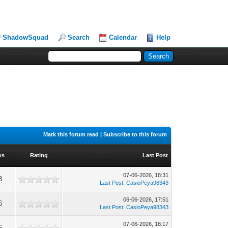
ShadowSquad
Search
Calendar
Help
Mark this forum read
|
Subscribe to this forum
ws
Rating
Last Post
07-06-2026, 18:31
3
Last Post
:
CasioPeya98343
06-06-2026, 17:51
6
Last Post
:
CasioPeya98343
07-06-2026, 18:17
5