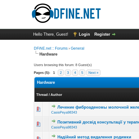
Hello There, Guest!
Login
Register
DFiNE.net :: Forums
›
General
Hardware
Users browsing this forum: 8 Guest(s)
Pages (5):
1
2
3
4
5
Next »
Hardware
Thread
/
Author
Лечение фиброаденомы молочной жел
0 Vote(s) - 0 out o
1
CasioPeya98343
Позитивний досвід консультації у терап
0 Vote(s) - 0 out o
1
CasioPeya98343
Надійний метод видалення родимки
0 Vote(s) - 0 out o
1