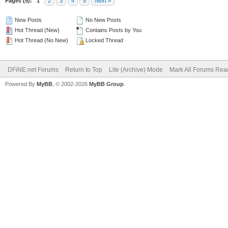
Pages (5):
1
2
3
4
5
Next »
New Posts
No New Posts
Hot Thread (New)
Contains Posts by You
Hot Thread (No New)
Locked Thread
DFiNE.net Forums
Return to Top
Lite (Archive) Mode
Mark All Forums Rea
Powered By
MyBB
, © 2002-2026
MyBB Group
.