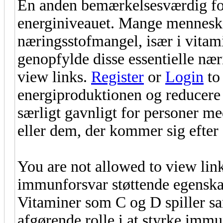
En anden bemærkelsesværdig ford
energiniveauet. Mange menneske
næringsstofmangel, især i vitam
genopfylde disse essentielle nær
view links.
Register
or
Login
to 
energiproduktionen og reducere 
særligt gavnligt for personer m
eller dem, der kommer sig efte
You are not allowed to view lin
immunforsvar støttende egenska
Vitaminer som C og D spiller 
afgørende rolle i at styrke imm