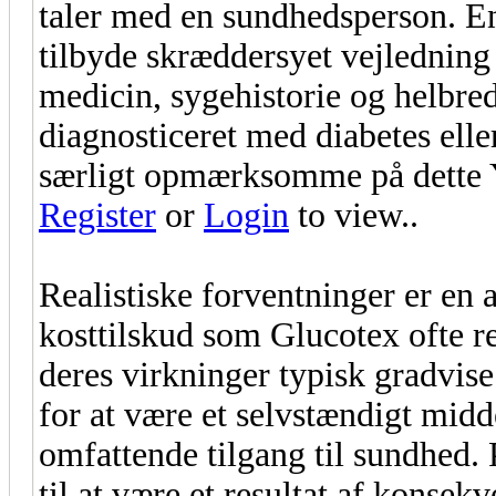
taler med en sundhedsperson. En 
tilbyde skræddersyet vejlednin
medicin, sygehistorie og helbreds
diagnosticeret med diabetes elle
særligt opmærksomme på dette Y
Register
or
Login
to view..
Realistiske forventninger er en 
kosttilskud som Glucotex ofte r
deres virkninger typisk gradvise
for at være et selvstændigt midd
omfattende tilgang til sundhed. P
til at være et resultat af konse