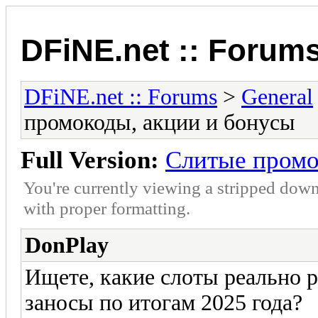
DFiNE.net :: Forum
DFiNE.net :: Forums
>
General
промокоды, акции и бонусы
Full Version:
Слитые промо
You're currently viewing a stripped down
with proper formatting.
DonPlay
Ищете, какие слоты реально 
заносы по итогам 2025 года?